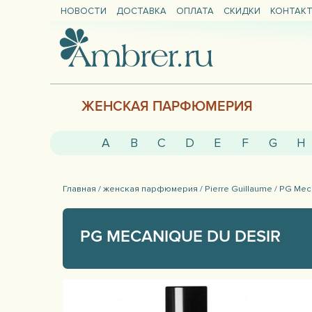
НОВОСТИ
ДОСТАВКА
ОПЛАТА
СКИДКИ
КОНТАК
ЖЕНСКАЯ ПАРФЮМЕРИЯ
A
B
C
D
E
F
G
H
Главная /
женская парфюмерия /
Pierre Guillaume /
PG Meca
PG MECANIQUE DU DESIR