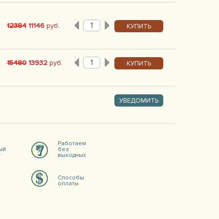
12384
11146
руб.
КУПИТЬ
15480
13932
руб.
КУПИТЬ
УВЕДОМИТЬ
Работаем
ый
без
т
выходных
Способы
оплаты