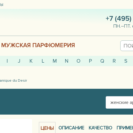
ТЫ
+7 (495)
ПН.–ПТ. 
МУЖСКАЯ ПАРФЮМЕРИЯ
I
J
K
L
M
N
O
P
Q
R
S
nique du Desir
женские 
ОПИСАНИЕ
КАЧЕСТВО
ПРИМЕ
ЦЕНЫ