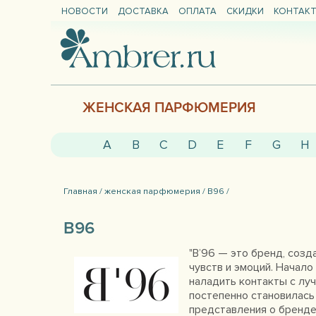
НОВОСТИ
ДОСТАВКА
ОПЛАТА
СКИДКИ
КОНТАК
ЖЕНСКАЯ ПАРФЮМЕРИЯ
A
B
C
D
E
F
G
H
Главная /
женская парфюмерия /
B96 /
B96
"B’96 — это бренд, соз
чувств и эмоций. Начало
наладить контакты с л
постепенно становилась 
представления о бренде