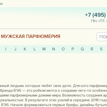
ТЫ
+7 (495)
ПН.–ПТ. 
МУЖСКАЯ ПАРФЮМЕРИЯ
I
J
K
L
M
N
O
P
Q
R
S
данный людьми, которые любят свое дело. Для кого парфюме
 бренда B’96 — это робкая мечта о создании чего-то особен
учшими парфюмерными домами мира. Возможность создания а
реальностью. В результате этих усилий в середине 2018 год
 B’96. Начали формироваться первые брифы, дизайны бутылок