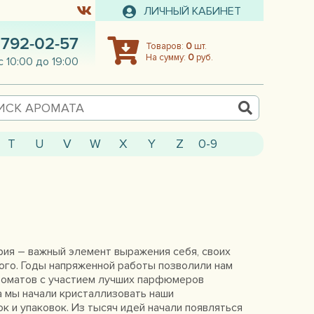
ЛИЧНЫЙ КАБИНЕТ
 792-02-57
Товаров:
0
шт.
На сумму:
0
руб.
с 10:00 до 19:00
T
U
V
W
X
Y
Z
0-9
рия – важный элемент выражения себя, своих
ного. Годы напряженной работы позволили нам
роматов с участием лучших парфюмеров
а мы начали кристаллизовать наши
 и упаковок. Из тысяч идей начали появляться