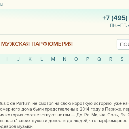
ТЫ
+7 (495)
ПН.–ПТ. 
МУЖСКАЯ ПАРФЮМЕРИЯ
I
J
K
L
M
N
O
P
Q
R
S
sic de Parfum, не смотря на свою короткую историю, уже на
мерного дома были представлены в 2014 году в Париже, пер
ия которых соответствуют нотам — До, Ре, Ми, Фа, Соль, Ля,
льность" своих духов и донести до людей, что парфюмерное 
едевров музыки.