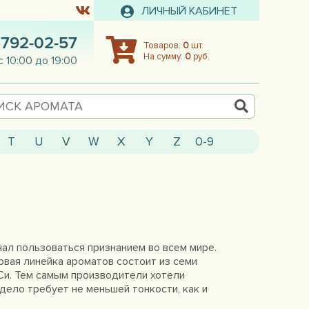
ЛИЧНЫЙ КАБИНЕТ
 792-02-57
Товаров:
0
шт.
На сумму:
0
руб.
с 10:00 до 19:00
T
U
V
W
X
Y
Z
0-9
чал пользоваться признанием во всем мире.
вая линейка ароматов состоит из семи
 Си. Тем самым производители хотели
дело требует не меньшей тонкости, как и