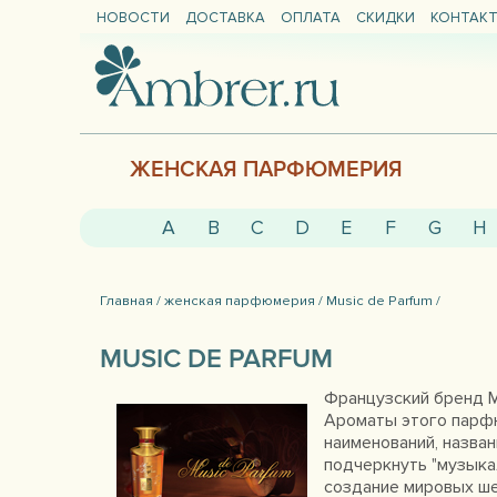
НОВОСТИ
ДОСТАВКА
ОПЛАТА
СКИДКИ
КОНТАК
ЖЕНСКАЯ ПАРФЮМЕРИЯ
A
B
C
D
E
F
G
H
Главная /
женская парфюмерия /
Music de Parfum /
MUSIC DE PARFUM
Французский бренд Mu
Ароматы этого парфю
наименований, назван
подчеркнуть "музыка
создание мировых ш