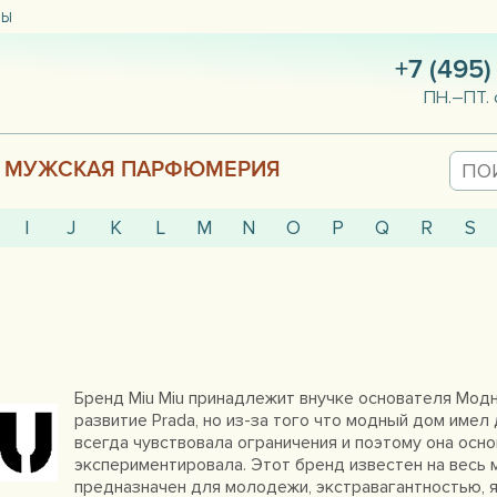
ТЫ
+7 (495)
ПН.–ПТ. 
МУЖСКАЯ ПАРФЮМЕРИЯ
I
J
K
L
M
N
O
P
Q
R
S
Бренд Miu Miu принадлежит внучке основателя Модн
развитие Prada, но из-за того что модный дом имел
всегда чувствовала ограничения и поэтому она осно
экспериментировала. Этот бренд известен на весь 
предназначен для молодежи, экстравагантностью, 