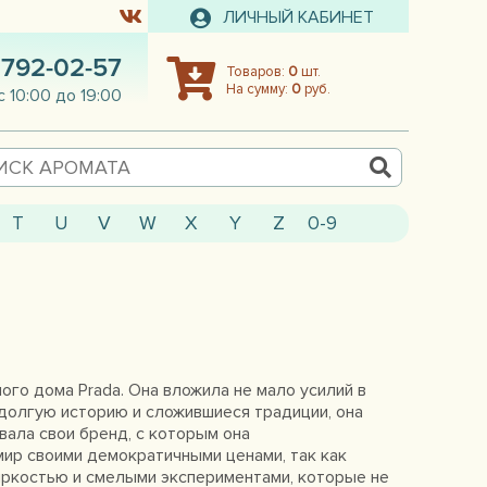
ЛИЧНЫЙ КАБИНЕТ
 792-02-57
Товаров:
0
шт.
На сумму:
0
руб.
с 10:00 до 19:00
T
U
V
W
X
Y
Z
0-9
ого дома Prada. Она вложила не мало усилий в
 долгую историю и сложившиеся традиции, она
вала свои бренд, с которым она
мир своими демократичными ценами, так как
яркостью и смелыми экспериментами, которые не