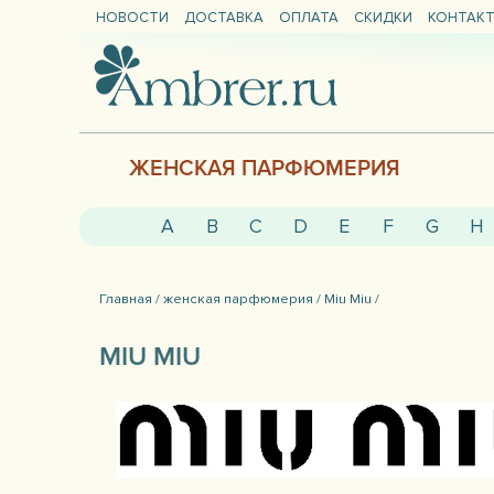
НОВОСТИ
ДОСТАВКА
ОПЛАТА
СКИДКИ
КОНТАК
ЖЕНСКАЯ ПАРФЮМЕРИЯ
A
B
C
D
E
F
G
H
Главная /
женская парфюмерия /
Miu Miu /
MIU MIU