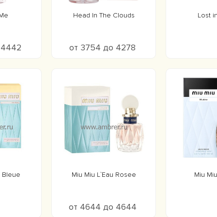
 Me
Head In The Clouds
Lost i
о 4442
от 3754 до 4278
u Bleue
Miu Miu L`Eau Rosee
Miu Miu
от 4644 до 4644