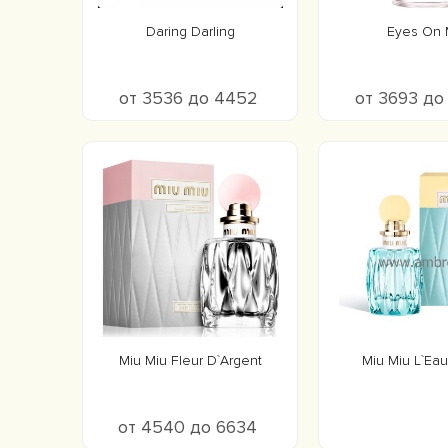
Daring Darling
Eyes On
от 3536 до 4452
от 3693 д
Miu Miu Fleur D`Argent
Miu Miu L`Ea
от 4540 до 6634