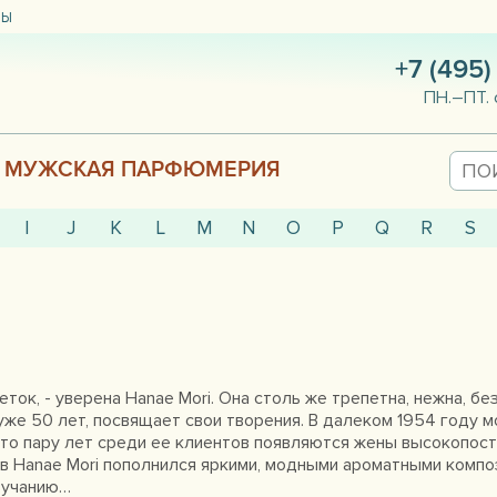
ТЫ
+7 (495)
ПН.–ПТ. 
МУЖСКАЯ ПАРФЮМЕРИЯ
I
J
K
L
M
N
O
P
Q
R
S
ток, - уверена Hanae Mori. Она столь же трепетна, нежна, б
 уже 50 лет, посвящает свои творения. В далеком 1954 году 
х-то пару лет среди ее клиентов появляются жены высокопост
 Hanae Mori пополнился яркими, модными ароматными композ
вучанию…