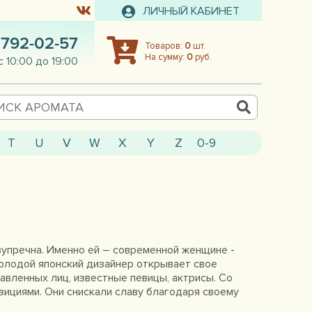
ЛИЧНЫЙ КАБИНЕТ
 792-02-57
Товаров:
0
шт.
На сумму:
0
руб.
с 10:00 до 19:00
T
U
V
W
X
Y
Z
0-9
езупречна. Именно ей – современной женщине -
молодой японский дизайнер открывает свое
авленных лиц, известные певицы, актрисы. Со
ициями. Они снискали славу благодаря своему