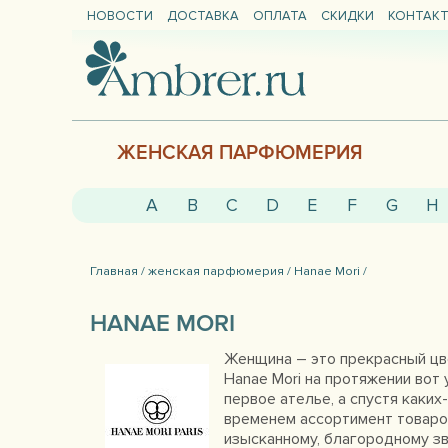
НОВОСТИ
ДОСТАВКА
ОПЛАТА
СКИДКИ
КОНТАК
ЖЕНСКАЯ ПАРФЮМЕРИЯ
A
B
C
D
E
F
G
H
Главная /
женская парфюмерия /
Hanae Mori /
HANAE MORI
Женщина – это прекрасный цве
Hanae Mori на протяжении вот
первое ателье, а спустя каки
временем ассортимент товаров
изысканному, благородному з