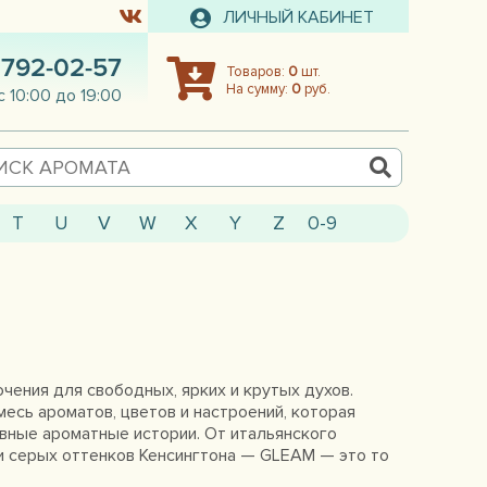
ЛИЧНЫЙ КАБИНЕТ
 792-02-57
Товаров:
0
шт.
На сумму:
0
руб.
с 10:00 до 19:00
T
U
V
W
X
Y
Z
0-9
ения для свободных, ярких и крутых духов.
сь ароматов, цветов и настроений, которая
евные ароматные истории. От итальянского
 и серых оттенков Кенсингтона — GLEAM — это то