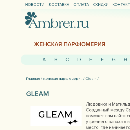
НОВОСТИ
ДОСТАВКА
ОПЛАТА
СКИДКИ
КОНТАК
ЖЕНСКАЯ ПАРФЮМЕРИЯ
A
B
C
D
E
F
G
H
Главная /
женская парфюмерия /
Gleam /
GLEAM
Людовика и Матильд
Созданный между Ср
поможет вам найти с
утреннего запаха в 
место, где начинае