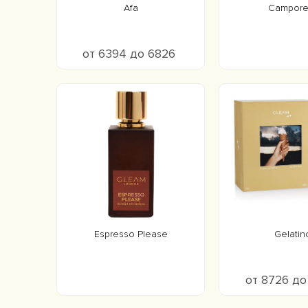
Afa
Camporel
от 6394 до 6826
Espresso Please
Gelatin
от 8726 д