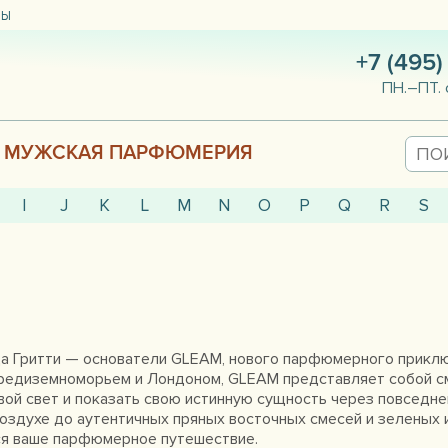
ТЫ
+7 (495)
ПН.–ПТ. 
МУЖСКАЯ ПАРФЮМЕРИЯ
I
J
K
L
M
N
O
P
Q
R
S
а Гритти — основатели GLEAM, нового парфюмерного приключ
едиземноморьем и Лондоном, GLEAM представляет собой сме
вой свет и показать свою истинную сущность через повседн
воздухе до аутентичных пряных восточных смесей и зеленых
тся ваше парфюмерное путешествие.