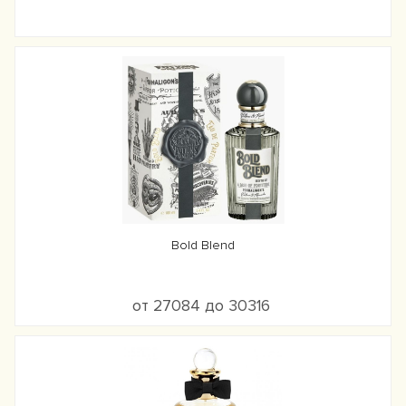
Bold Blend
от 27084 до 30316