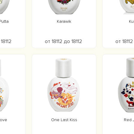
utta
Karawik
Ku
 18112
от 18112 до 18112
от 18112
Love
One Last Kiss
Red 