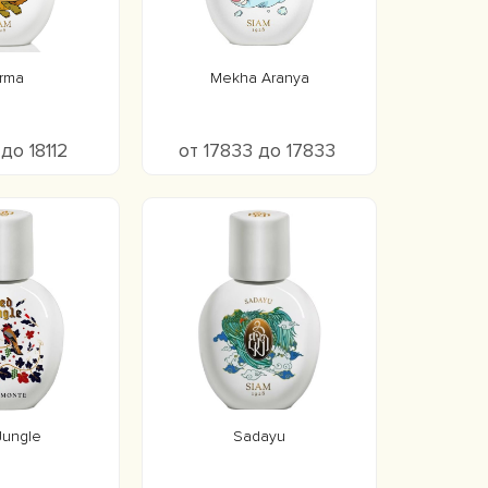
rma
Mekha Aranya
 до 18112
от 17833 до 17833
Jungle
Sadayu