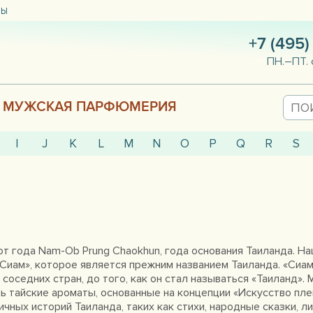
ТЫ
+7 (495)
ПН.–ПТ. 
МУЖСКАЯ ПАРФЮМЕРИЯ
I
J
K
L
M
N
O
P
Q
R
S
от года Nam-Ob Prung Chaokhun, года основания Таиланда. Н
«Сиам», которое является прежним названием Таиланда. «Сиа
соседних стран, до того, как он стал называться «Таиланд».
ь тайские ароматы, основанные на концепции «Искусство пле
чных историй Таиланда, таких как стихи, народные сказки, л