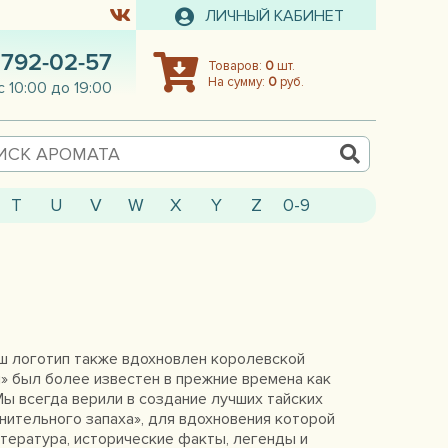
ЛИЧНЫЙ КАБИНЕТ
 792-02-57
Товаров:
0
шт.
На сумму:
0
руб.
с 10:00 до 19:00
T
U
V
W
X
Y
Z
0-9
аш логотип также вдохновлен королевской
м» был более известен в прежние времена как
 Мы всегда верили в создание лучших тайских
нительного запаха», для вдохновения которой
итература, исторические факты, легенды и