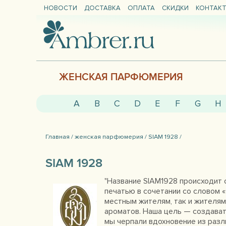
НОВОСТИ
ДОСТАВКА
ОПЛАТА
СКИДКИ
КОНТАК
ЖЕНСКАЯ ПАРФЮМЕРИЯ
A
B
C
D
E
F
G
H
Главная /
женская парфюмерия /
SIAM 1928 /
SIAM 1928
"Название SIAM1928 происходит 
печатью в сочетании со словом 
местным жителям, так и жителям 
ароматов. Наша цель — создават
мы черпали вдохновение из разли