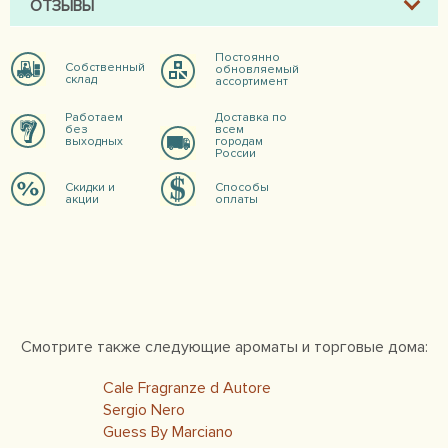
ОТЗЫВЫ
Постоянно
Собственный
обновляемый
склад
ассортимент
Работаем
Доставка по
без
всем
выходных
городам
России
Скидки и
Способы
акции
оплаты
Смотрите также следующие ароматы и торговые дома:
Cale Fragranze d Autore
Sergio Nero
Guess By Marciano