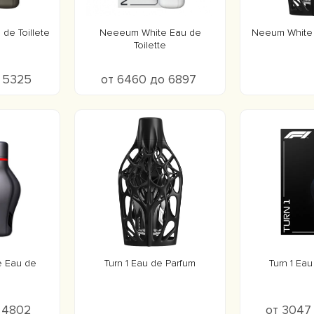
de Toillete
Neeeum White Eau de
Neeum White 
Toilette
о 5325
от 6460 до 6897
e Eau de
Turn 1 Eau de Parfum
Turn 1 Eau
e
о 4802
от 3047