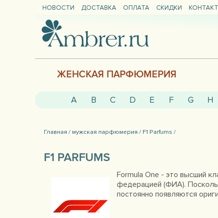
НОВОСТИ
ДОСТАВКА
ОПЛАТА
СКИДКИ
КОНТАК
ЖЕНСКАЯ ПАРФЮМЕРИЯ
A
B
C
D
E
F
G
H
Главная /
мужская парфюмерия /
F1 Parfums /
F1 PARFUMS
Formula One - это высший к
федерацией (ФИА). Посколь
постоянно появляются ориги