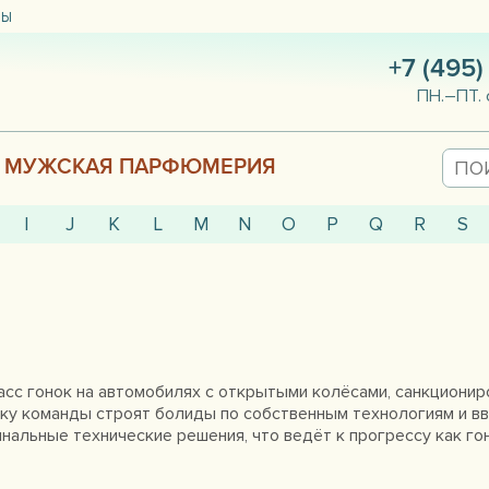
ТЫ
+7 (495)
ПН.–ПТ. 
МУЖСКАЯ ПАРФЮМЕРИЯ
I
J
K
L
M
N
O
P
Q
R
S
ласс гонок на автомобилях с открытыми колёсами, санкцион
ку команды строят болиды по собственным технологиям и вв
нальные технические решения, что ведёт к прогрессу как го