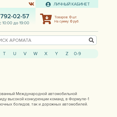
ЛИЧНЫЙ КАБИНЕТ
 792-02-57
Товаров:
0
шт.
На сумму:
0
руб.
с 10:00 до 19:00
T
U
V
W
X
Y
Z
0-9
ированный Международной автомобильной
иду высокой конкуренции команд, в Формуле-1
ночных болидов, так и дорожных автомобилей.