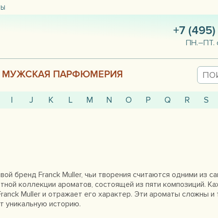
ТЫ
+7 (495)
ПН.–ПТ. 
МУЖСКАЯ ПАРФЮМЕРИЯ
I
J
K
L
M
N
O
P
Q
R
S
ой бренд Franck Muller, чьи творения считаются одними из с
тной коллекции ароматов, состоящей из пяти композиций. Ка
Franck Muller и отражает его характер. Эти ароматы сложны и
т уникальную историю.