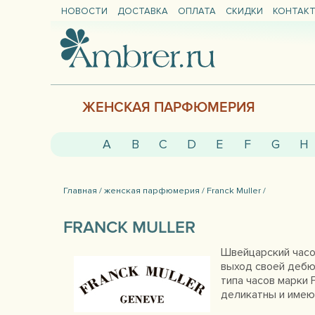
НОВОСТИ
ДОСТАВКА
ОПЛАТА
СКИДКИ
КОНТАК
ЖЕНСКАЯ ПАРФЮМЕРИЯ
A
B
C
D
E
F
G
H
Главная /
женская парфюмерия /
Franck Muller /
FRANCK MULLER
Швейцарский часов
выход своей дебю
типа часов марки 
деликатны и имею