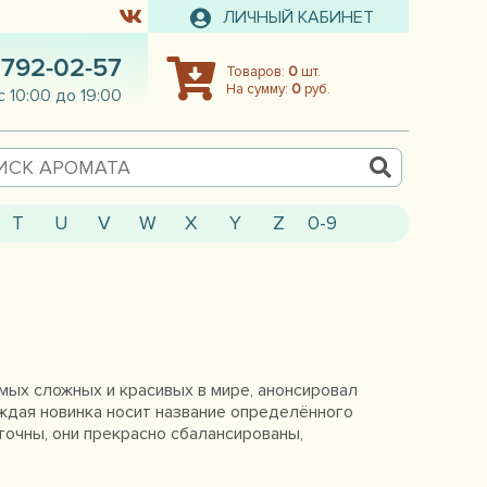
ЛИЧНЫЙ КАБИНЕТ
 792-02-57
Товаров:
0
шт.
На сумму:
0
руб.
с 10:00 до 19:00
T
U
V
W
X
Y
Z
0-9
амых сложных и красивых в мире, анонсировал
ждая новинка носит название определённого
 точны, они прекрасно сбалансированы,