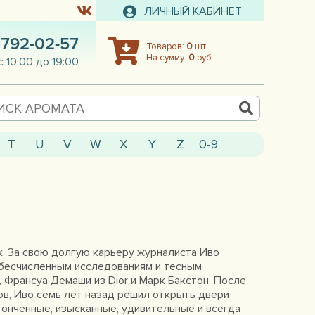
ЛИЧНЫЙ КАБИНЕТ
 792-02-57
Товаров:
0
шт.
На сумму:
0
руб.
с 10:00 до 19:00
T
U
V
W
X
Y
Z
0-9
к. За свою долгую карьеру журналиста Иво
я бесчисленным исследованиям и тесным
 Франсуа Демаши из Dior и Марк Бакстон. После
в, Иво семь лет назад решил открыть двери
тонченные, изысканные, удивительные и всегда