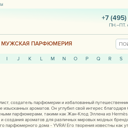
ТЫ
+7 (495)
ПН.–ПТ. 
МУЖСКАЯ ПАРФЮМЕРИЯ
I
J
K
L
M
N
O
P
Q
R
S
налист, создатель парфюмерии и избалованный путешественни
ре изысканных ароматов. Он углубил свой интерес благодар
тными парфюмерами, такими как Жан-Клод Эллена из Hermès,
 и создания ароматов для различных мировых модных брендо
го парфюмерного дома - YVRA! Его творения известны как у