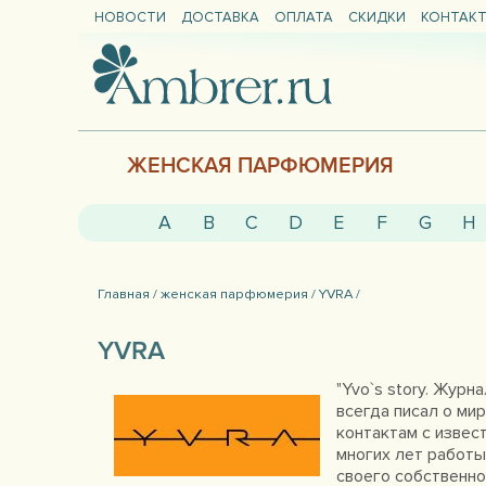
НОВОСТИ
ДОСТАВКА
ОПЛАТА
СКИДКИ
КОНТАК
ЖЕНСКАЯ ПАРФЮМЕРИЯ
A
B
C
D
E
F
G
H
Главная /
женская парфюмерия /
YVRA /
YVRA
"Yvo`s story. Жур
всегда писал о ми
контактам с извес
многих лет работы
своего собственно