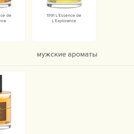
nce de
1991 L`Essence de
nce
L`Explorance
мужские ароматы