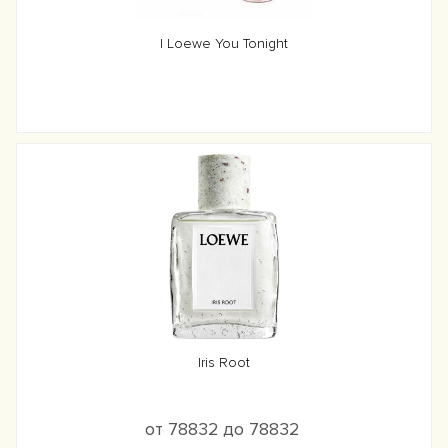
I Loewe You Tonight
Iris Root
от 78832 до 78832