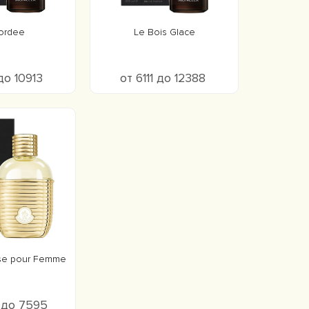
ordee
Le Bois Glace
до 10913
от 6111 до 12388
ise pour Femme
 до 7595