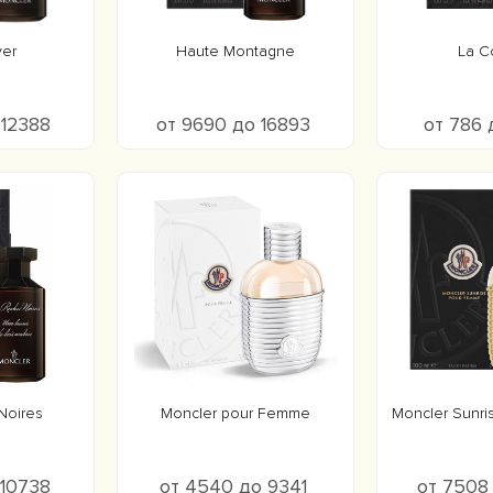
ver
Haute Montagne
La C
 12388
от 9690 до 16893
от 786 
Noires
Moncler pour Femme
Moncler Sunr
 10738
от 4540 до 9341
от 7508