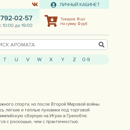
ЛИЧНЫЙ КАБИНЕТ
 792-02-57
Товаров:
0
шт.
На сумму:
0
руб.
с 10:00 до 19:00
T
U
V
W
X
Y
Z
0-9
лыжного спорта, но после Второй Мировой войны
сь лёгкие и теплые пуховики под торговой
лимпийскую сборную на Играх в Гренобле.
ся с роскошью, чем с практичностью.