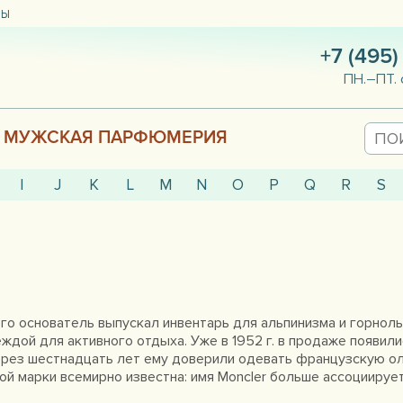
ТЫ
+7 (495)
ПН.–ПТ. 
МУЖСКАЯ ПАРФЮМЕРИЯ
I
J
K
L
M
N
O
P
Q
R
S
 его основатель выпускал инвентарь для альпинизма и горно
ждой для активного отдыха. Уже в 1952 г. в продаже появили
через шестнадцать лет ему доверили одевать французскую о
й марки всемирно известна: имя Moncler больше ассоциирует