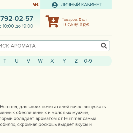
ЛИЧНЫЙ КАБИНЕТ
 792-02-57
Товаров:
0
шт.
На сумму:
0
руб.
с 10:00 до 19:00
T
U
V
W
X
Y
Z
0-9
Hummer, для своих почитателей начал выпускать
менных обеспеченных и молодых мужчин,
который обладает ароматом от Hummer самый
омобилях, скромная роскошь выдает вкусы и