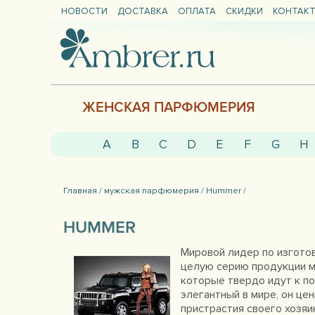
НОВОСТИ
ДОСТАВКА
ОПЛАТА
СКИДКИ
КОНТАК
ЖЕНСКАЯ ПАРФЮМЕРИЯ
A
B
C
D
E
F
G
H
Главная /
мужская парфюмерия /
Hummer /
HUMMER
Мировой лидер по изгото
целую серию продукции м
которые твердо идут к п
элегантный в мире, он це
пристрастия своего хозяи