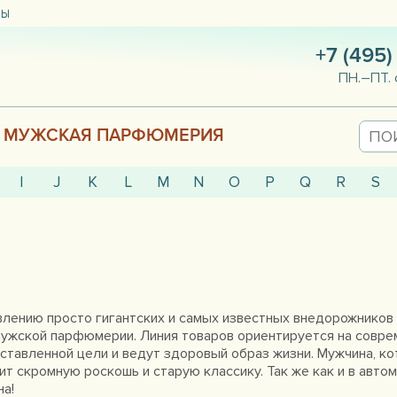
ТЫ
+7 (495)
ПН.–ПТ. 
МУЖСКАЯ ПАРФЮМЕРИЯ
I
J
K
L
M
N
O
P
Q
R
S
влению просто гигантских и самых известных внедорожников 
ужской парфюмерии. Линия товаров ориентируется на совре
оставленной цели и ведут здоровый образ жизни. Мужчина, 
нит скромную роскошь и старую классику. Так же как и в авт
на!