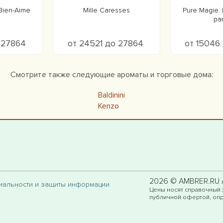
 Bien-Aime
Mille Caresses
Pure Magie. 
pa
о 27864
от 24521 до 27864
от 15046
Смотрите также следующие ароматы и торговые дома:
Baldinini
Kenzo
2026 © AMBRER.RU Al
циальности и защиты информации
Цены носят справочный 
публичной офертой, опр