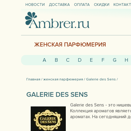
НОВОСТИ
ДОСТАВКА
ОПЛАТА
СКИДКИ
КОНТАК
ЖЕНСКАЯ ПАРФЮМЕРИЯ
A
B
C
D
E
F
G
H
Главная /
женская парфюмерия /
Galerie des Sens /
GALERIE DES SENS
Galerie des Sens - это нише
Коллекция ароматов являет
ароматах. На сегодняшний де