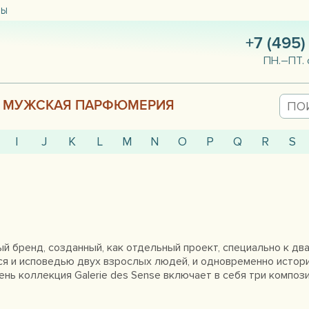
ТЫ
+7 (495)
ПН.–ПТ. 
МУЖСКАЯ ПАРФЮМЕРИЯ
I
J
K
L
M
N
O
P
Q
R
S
вый бренд, созданный, как отдельный проект, специально к дв
ся и исповедью двух взрослых людей, и одновременно истор
нь коллекция Galerie des Sense включает в себя три композиц