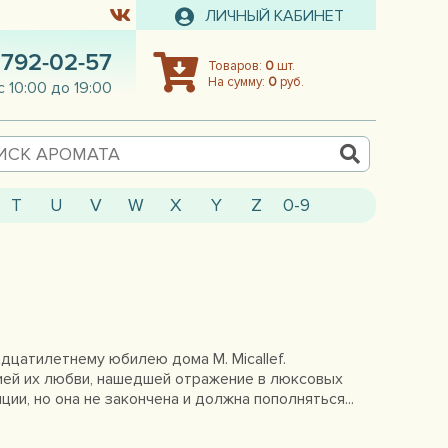
ЛИЧНЫЙ КАБИНЕТ
 792-02-57
Товаров:
0
шт.
На сумму:
0
руб.
с 10:00 до 19:00
T
U
V
W
X
Y
Z
0-9
адцатилетнему юбилею дома M. Micallef.
ией их любви, нашедшей отражение в люксовых
ии, но она не закончена и должна пополняться...