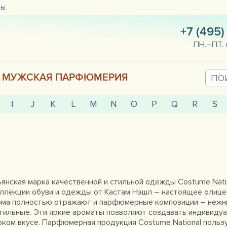
ТЫ
+7 (495)
ПН.–ПТ. 
МУЖСКАЯ ПАРФЮМЕРИЯ
I
J
K
L
M
N
O
P
Q
R
S
янская марка качественной и стильной одежды Costume Natio
ллекции обуви и одежды от Кастам Нэшл – настоящее олице
ома полностью отражают и парфюмерные композиции – нежны
тильные. Эти яркие ароматы позволяют создавать индивидуа
ком вкусе. Парфюмерная продукция Costume National пользу