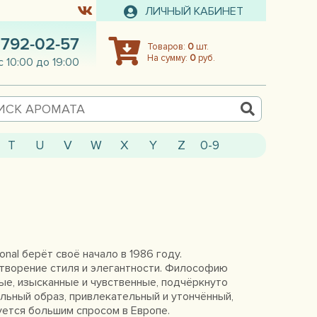
ЛИЧНЫЙ КАБИНЕТ
 792-02-57
Товаров:
0
шт.
На сумму:
0
руб.
с 10:00 до 19:00
T
U
V
W
X
Y
Z
0-9
nal берёт своё начало в 1986 году.
творение стиля и элегантности. Философию
е, изысканные и чувственные, подчёркнуто
льный образ, привлекательный и утончённый,
ется большим спросом в Европе.