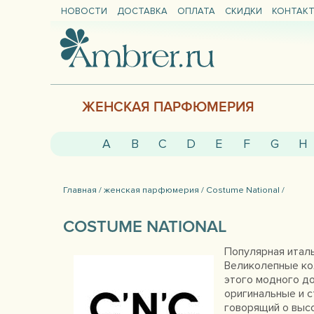
НОВОСТИ
ДОСТАВКА
ОПЛАТА
СКИДКИ
КОНТАК
ЖЕНСКАЯ ПАРФЮМЕРИЯ
A
B
C
D
E
F
G
H
Главная /
женская парфюмерия /
Costume National /
COSTUME NATIONAL
Популярная италь
Великолепные ко
этого модного д
оригинальные и с
говорящий о высо