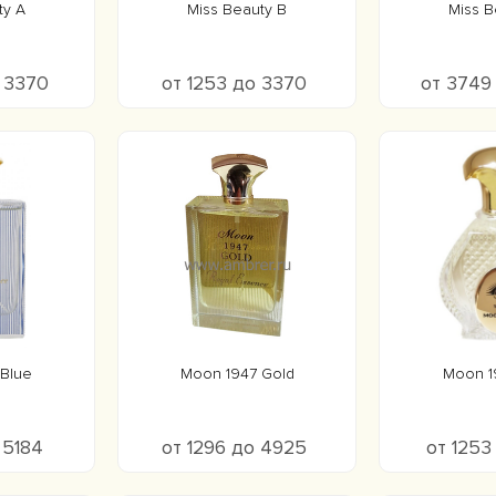
ty A
Miss Beauty B
Miss B
о 3370
от 1253 до 3370
от 3749
Blue
Moon 1947 Gold
Moon 1
 5184
от 1296 до 4925
от 1253