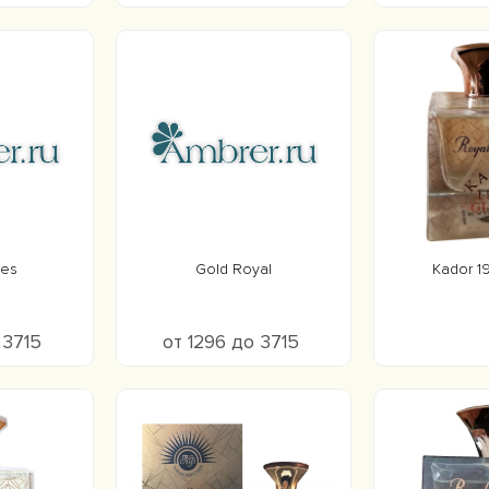
ses
Gold Royal
Kador 1
 3715
от 1296 до 3715