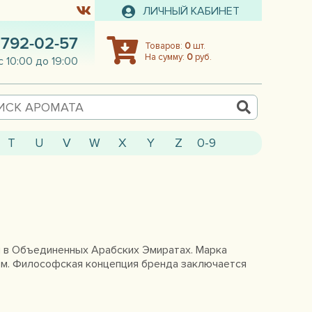
ЛИЧНЫЙ КАБИНЕТ
 792-02-57
Товаров:
0
шт.
На сумму:
0
руб.
с 10:00 до 19:00
T
U
V
W
X
Y
Z
0-9
й в Объединенных Арабских Эмиратах. Марка
ом. Философская концепция бренда заключается