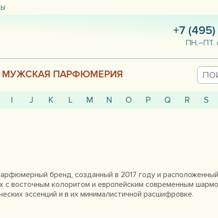
ТЫ
+7 (495)
ПН.–ПТ. 
МУЖСКАЯ ПАРФЮМЕРИЯ
I
J
K
L
M
N
O
P
Q
R
S
 парфюмерный бренд, созданный в 2017 году и расположенны
ах с восточным колоритом и европейским современным шарм
ческих эссенций и в их минималистичной расшифровке.