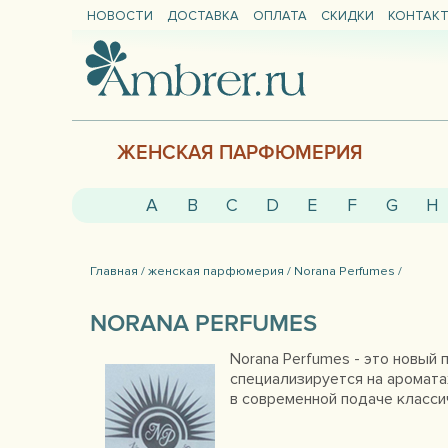
НОВОСТИ
ДОСТАВКА
ОПЛАТА
СКИДКИ
КОНТАК
ЖЕНСКАЯ ПАРФЮМЕРИЯ
A
B
C
D
E
F
G
H
Главная /
женская парфюмерия /
Norana Perfumes /
NORANA PERFUMES
Norana Perfumes - это новый
специализируется на аромат
в современной подаче класси