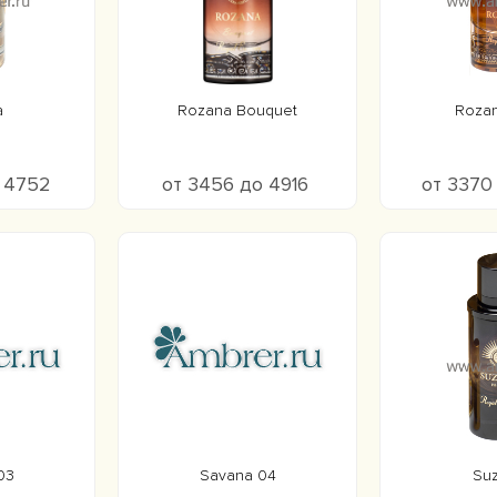
a
Rozana Bouquet
Roza
о 4752
от 3456 до 4916
от 3370
03
Savana 04
Su