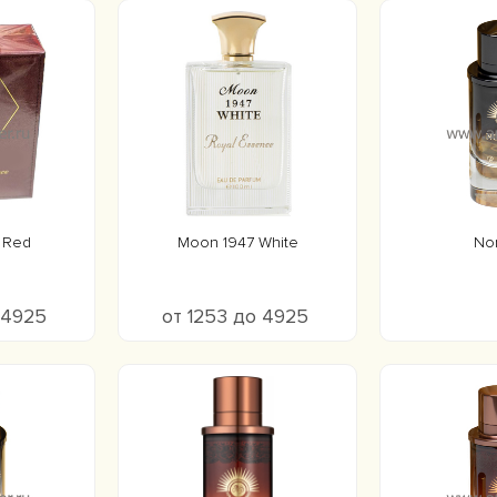
 Red
Moon 1947 White
No
о 4925
от 1253 до 4925