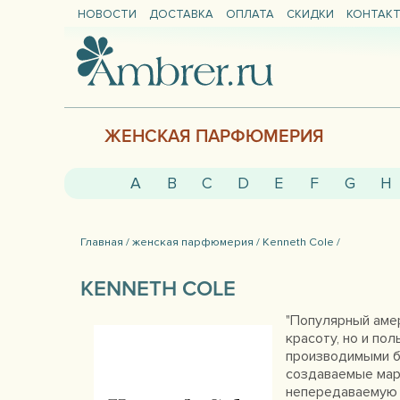
НОВОСТИ
ДОСТАВКА
ОПЛАТА
СКИДКИ
КОНТАК
ЖЕНСКАЯ ПАРФЮМЕРИЯ
A
B
C
D
E
F
G
H
Главная /
женская парфюмерия /
Kenneth Cole /
KENNETH COLE
"Популярный амер
красоту, но и по
производимыми б
создаваемые марк
непередаваемую 