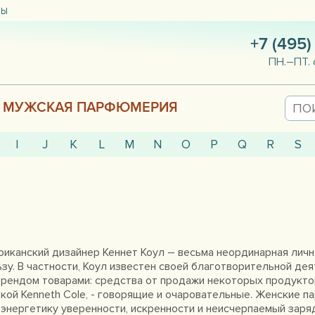
ТЫ
+7 (495)
ПН.–ПТ. 
МУЖСКАЯ ПАРФЮМЕРИЯ
I
J
K
L
M
N
O
P
Q
R
S
иканский дизайнер Кеннет Коул – весьма неординарная лично
льзу. В частности, Коул известен своей благотворительной де
рендом товарами: средства от продажи некоторых продуктов
ой Kenneth Cole, - говорящие и очаровательные. Женские па
энергетику уверенности, искренности и неисчерпаемый заря