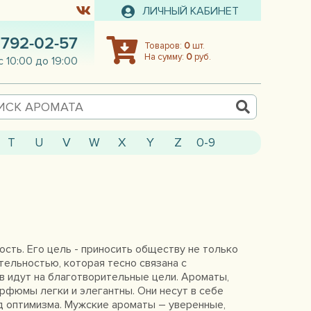
ЛИЧНЫЙ КАБИНЕТ
 792-02-57
Товаров:
0
шт.
На сумму:
0
руб.
с 10:00 до 19:00
T
U
V
W
X
Y
Z
0-9
сть. Его цель - приносить обществу не только
ятельностью, которая тесно связана с
 идут на благотворительные цели. Ароматы,
рфюмы легки и элегантны. Они несут в себе
д оптимизма. Мужские ароматы – уверенные,