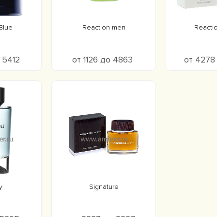
Blue
Reaction men
Reactio
о 5412
от 1126 до 4863
от 4278
y
Signature