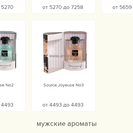
о 5270
от 5270 до 7258
от 5659
use No2
Source Joyeuse No3
о 4493
от 4493 до 4493
мужские ароматы