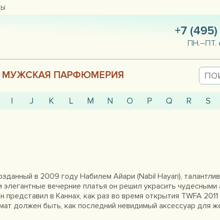
ТЫ
+7 (495)
ПН.–ПТ. 
МУЖСКАЯ ПАРФЮМЕРИЯ
I
J
K
L
M
N
O
P
Q
R
S
 созданный в 2009 году Набилем Айари (Nabil Hayari), талан
 элегантные вечерние платья он решил украсить чудесными
представил в Каннах, как раз во время открытия TWFA 2011 
мат должен быть, как последний невидимый аксессуар для ж