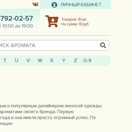
ЛИЧНЫЙ КАБИНЕТ
 792-02-57
Товаров:
0
шт.
На сумму:
0
руб.
с 10:00 до 19:00
T
U
V
W
X
Y
Z
0-9
тливым и популярным дизайнером женской одежды.
 ароматами своего бренда. Первую
года и она имела просто огромный успех. По
енщин.