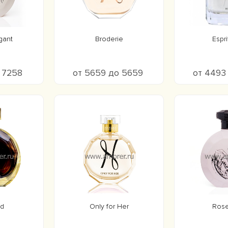
gant
Broderie
Esprit
о 7258
от 5659 до 5659
от 4493
d
Only for Her
Rose