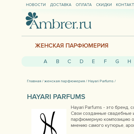
НОВОСТИ
ДОСТАВКА
ОПЛАТА
СКИДКИ
КОНТАК
ЖЕНСКАЯ ПАРФЮМЕРИЯ
A
B
C
D
E
F
G
H
Главная /
женская парфюмерия /
Hayari Parfums /
HAYARI PARFUMS
Hayari Parfums - это бренд,
Свои созданные свадебные и
парфюмерную композицию он 
мнению самого кутюрье, аро