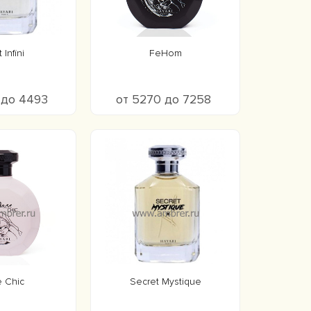
 Infini
FeHom
 до 4493
от 5270 до 7258
 Chic
Secret Mystique