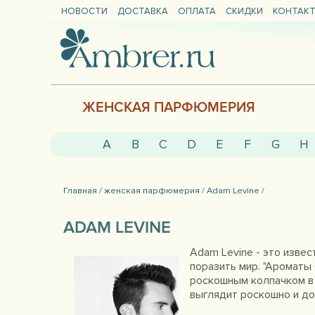
НОВОСТИ
ДОСТАВКА
ОПЛАТА
СКИДКИ
КОНТАК
ЖЕНСКАЯ ПАРФЮМЕРИЯ
A
B
C
D
E
F
G
H
Главная /
женская парфюмерия /
Adam Levine /
ADAM LEVINE
Adam Levine - это изве
поразить мир. "Ароматы
роскошным колпачком в 
выглядит роскошно и до