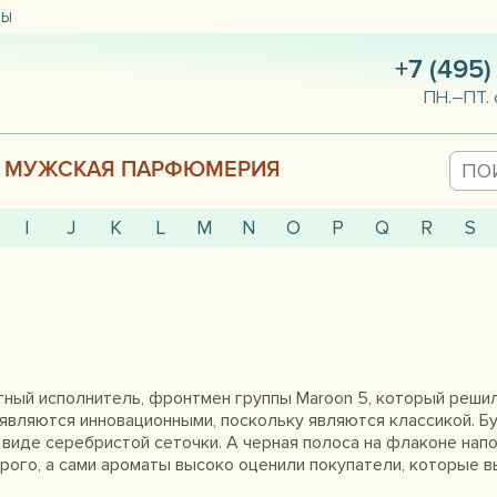
ТЫ
+7 (495)
ПН.–ПТ. 
МУЖСКАЯ ПАРФЮМЕРИЯ
I
J
K
L
M
N
O
P
Q
R
S
стный исполнитель, фронтмен группы Maroon 5, который реши
 являются инновационными, поскольку являются классикой. 
виде серебристой сеточки. А черная полоса на флаконе нап
рого, а сами ароматы высоко оценили покупатели, которые в