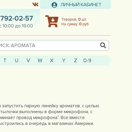
ЛИЧНЫЙ КАБИНЕТ
 792-02-57
Товаров:
0
шт.
На сумму:
0
руб.
с 10:00 до 19:00
T
U
V
W
X
Y
Z
0-9
л запустить парную линейку ароматов, с целью
Бутылочки выполнены в форме микрофона, с
оминает провод микрофона". Все вместе
ыстроились в очередь в магазинах Америки.