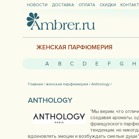
НОВОСТИ
ДОСТАВКА
ОПЛАТА
СКИДКИ
КОНТАК
ЖЕНСКАЯ ПАРФЮМЕРИЯ
A
B
C
D
E
F
G
H
Главная /
женская парфюмерия /
Anthology /
ANTHOLOGY
"Мы верим, что отли
создавая ароматы, о
французского парфю
тенденции, но никогд
вдохновлять эмоции и возбуждать смелые души.