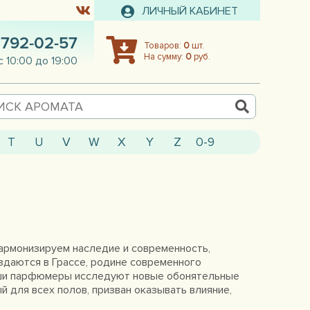
ЛИЧНЫЙ КАБИНЕТ
 792-02-57
Товаров:
0
шт.
На сумму:
0
руб.
с 10:00 до 19:00
T
U
V
W
X
Y
Z
0-9
гармонизируем наследие и современность,
здаются в Грассе, родине современного
аши парфюмеры исследуют новые обонятельные
й для всех полов, призван оказывать влияние,