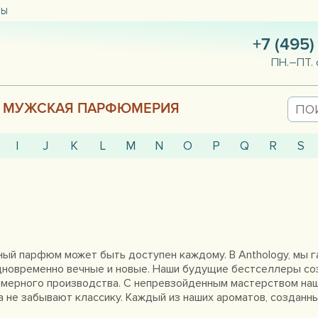
ТЫ
+7 (495)
ПН.–ПТ. 
МУЖСКАЯ ПАРФЮМЕРИЯ
I
J
K
L
M
N
O
P
Q
R
S
чный парфюм может быть доступен каждому. В Anthology, мы 
дновременно вечные и новые. Наши будущие бестселлеры со
мерного производства. С непревзойденным мастерством н
а не забывают классику. Каждый из наших ароматов, созданны
"