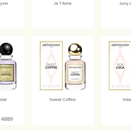
tyver
Je T`Aime
Juicy 
stal
Sweet Coffee
Vida
о 4889