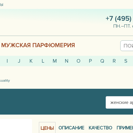
ТЫ
+7 (495)
ПН.–ПТ. 
МУЖСКАЯ ПАРФЮМЕРИЯ
I
J
K
L
M
N
O
P
Q
R
S
uality
женские 
ОПИСАНИЕ
КАЧЕСТВО
ПРИМЕ
ЦЕНЫ