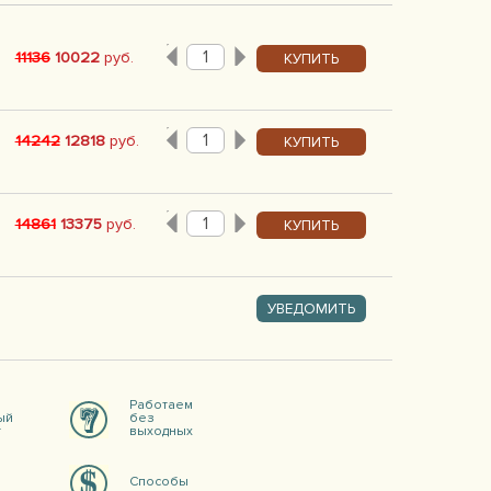
11136
10022
руб.
КУПИТЬ
14242
12818
руб.
КУПИТЬ
14861
13375
руб.
КУПИТЬ
УВЕДОМИТЬ
Работаем
ый
без
т
выходных
Способы