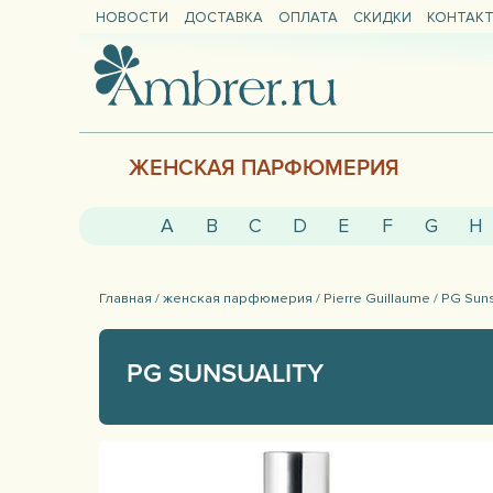
НОВОСТИ
ДОСТАВКА
ОПЛАТА
СКИДКИ
КОНТАК
ЖЕНСКАЯ ПАРФЮМЕРИЯ
A
B
C
D
E
F
G
H
Главная /
женская парфюмерия /
Pierre Guillaume /
PG Suns
PG SUNSUALITY