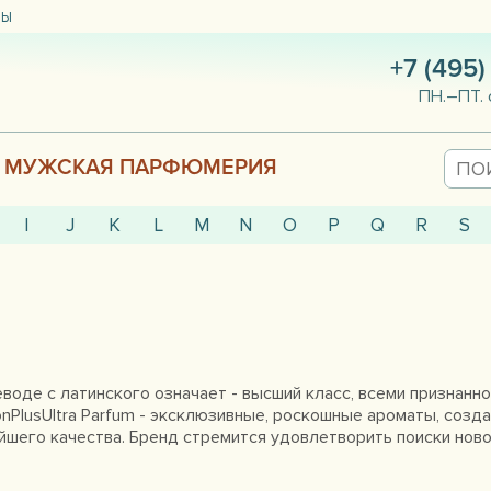
ТЫ
+7 (495)
ПН.–ПТ. 
МУЖСКАЯ ПАРФЮМЕРИЯ
I
J
K
L
M
N
O
P
Q
R
S
реводе с латинского означает - высший класс, всеми признанн
onPlusUltra Parfum - эксклюзивные, роскошные ароматы, соз
шего качества. Бренд стремится удовлетворить поиски новог