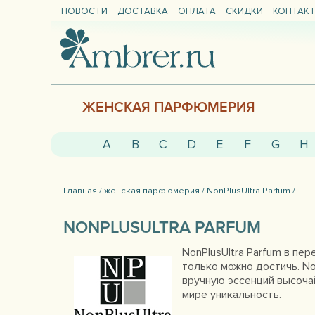
НОВОСТИ
ДОСТАВКА
ОПЛАТА
СКИДКИ
КОНТАК
ЖЕНСКАЯ ПАРФЮМЕРИЯ
A
B
C
D
E
F
G
H
Главная /
женская парфюмерия /
NonPlusUltra Parfum /
NONPLUSULTRA PARFUM
NonPlusUltra Parfum в пе
только можно достичь. N
вручную эссенций высочай
мире уникальность.