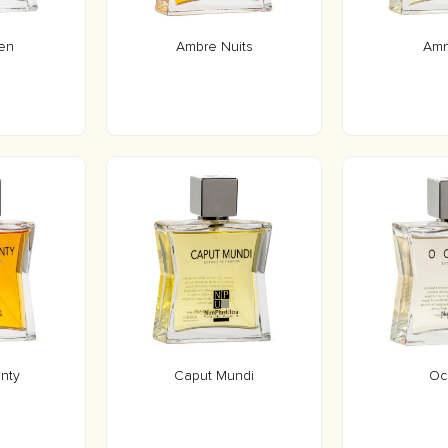
en
Ambre Nuits
Amn
nty
Caput Mundi
Oc