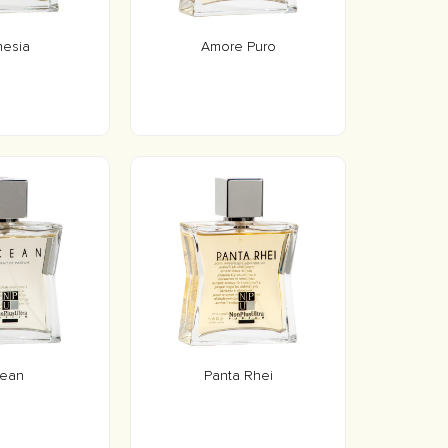
esia
Amore Puro
ean
Panta Rhei