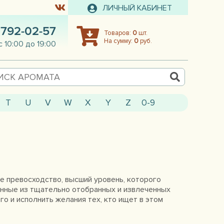
ЛИЧНЫЙ КАБИНЕТ
 792-02-57
Товаров:
0
шт.
На сумму:
0
руб.
с 10:00 до 19:00
T
U
V
W
X
Y
Z
0-9
ое превосходство, высший уровень, которого
данные из тщательно отобранных и извлеченных
о и исполнить желания тех, кто ищет в этом