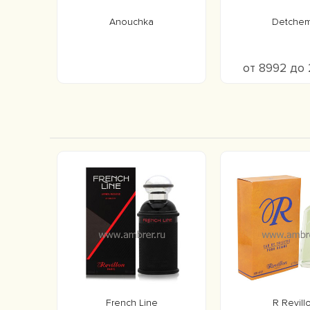
Anouchka
Detche
от 8992 до
French Line
R Revill