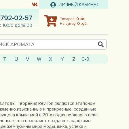
ЛИЧНЫЙ КАБИНЕТ
 792-02-57
Товаров:
0
шт.
На сумму:
0
руб.
с 10:00 до 19:00
T
U
V
W
X
Y
Z
0-9
3 годы. Творения Revillon являются эталоном
изменно изысканные и прекрасные, созданные
пущена компанией в 20-х годах прошлого века.
аленных, что позволяет создавать парфюмы
ие жемчужины мира моды, шика, успеха и