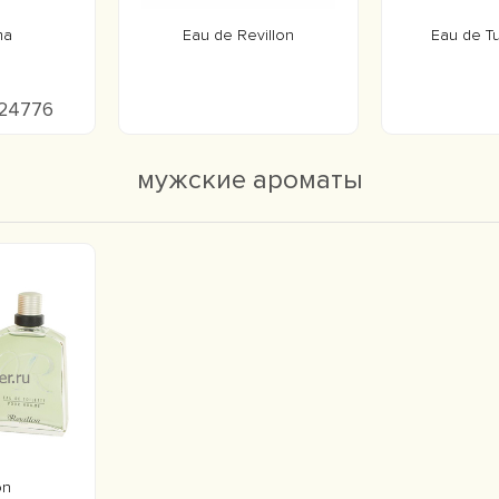
ma
Eau de Revillon
Eau de T
 24776
мужские ароматы
on