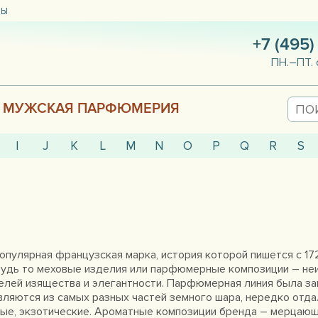
ТЫ
+7 (495)
ПН.–ПТ. 
МУЖСКАЯ ПАРФЮМЕРИЯ
I
J
K
L
M
N
O
P
Q
R
S
опулярная французская марка, история которой пишется с 172
будь то меховые изделия или парфюмерные композиции – не
елей изящества и элегантности. Парфюмерная линия была за
ляются из самых разных частей земного шара, нередко отд
ые, экзотические. Ароматные композиции бренда – мерцающ