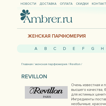
НОВОСТИ
ДОСТАВКА
ОПЛАТА
СКИДКИ
КОНТАК
ЖЕНСКАЯ ПАРФЮМЕРИЯ
A
B
C
D
E
F
G
H
Главная /
женская парфюмерия /
Revillon /
REVILLON
Очень известная и п
высшего качества, 
для истинных ценит
Ингредиенты постав
необычные, красочн