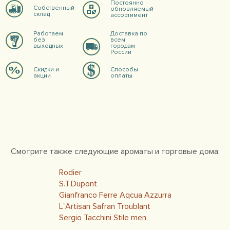
Постоянно
Собственный
обновляемый
склад
ассортимент
Работаем
Доставка по
без
всем
выходных
городам
России
Скидки и
Способы
акции
оплаты
Смотрите также следующие ароматы и торговые дома:
Rodier
S.T.Dupont
Gianfranco Ferre Aqcua Azzurra
L`Artisan Safran Troublant
Sergio Tacchini Stile men