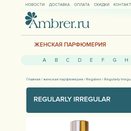
НОВОСТИ
ДОСТАВКА
ОПЛАТА
СКИДКИ
КОНТАК
ЖЕНСКАЯ ПАРФЮМЕРИЯ
A
B
C
D
E
F
G
H
Главная /
женская парфюмерия /
Regalien /
Regularly Irregu
REGULARLY IRREGULAR