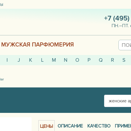
ТЫ
+7 (495)
ПН.–ПТ. 
МУЖСКАЯ ПАРФЮМЕРИЯ
I
J
K
L
M
N
O
P
Q
R
S
lar
женские 
ОПИСАНИЕ
КАЧЕСТВО
ПРИМЕ
ЦЕНЫ