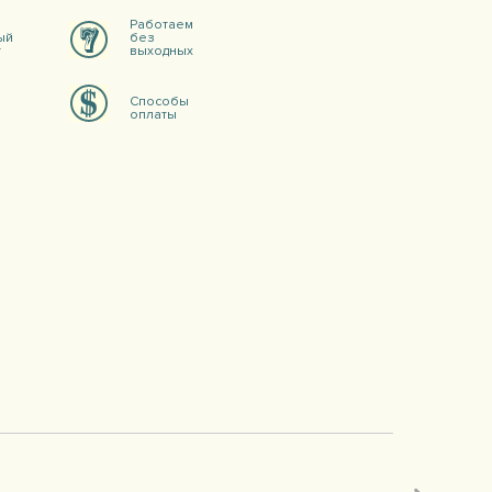
Работаем
ый
без
т
выходных
Способы
оплаты