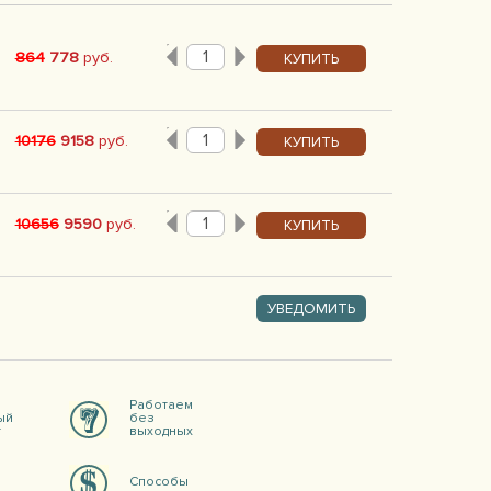
864
778
руб.
КУПИТЬ
10176
9158
руб.
КУПИТЬ
10656
9590
руб.
КУПИТЬ
УВЕДОМИТЬ
Работаем
ый
без
т
выходных
Способы