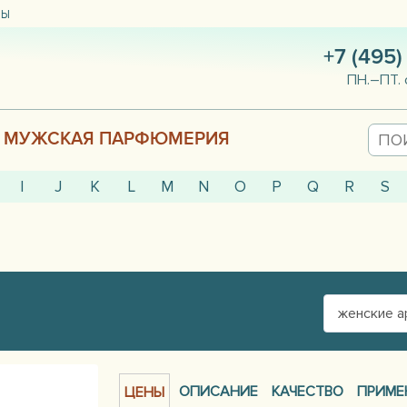
ТЫ
+7 (495)
ПН.–ПТ. 
МУЖСКАЯ ПАРФЮМЕРИЯ
I
J
K
L
M
N
O
P
Q
R
S
женские 
ОПИСАНИЕ
КАЧЕСТВО
ПРИМЕ
ЦЕНЫ