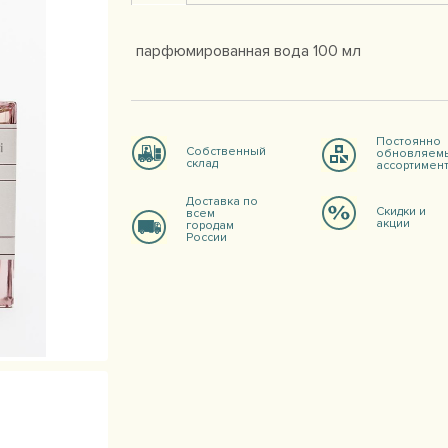
парфюмированная вода 100 мл
Постоянно
Собственный
обновляем
склад
ассортимен
Доставка по
Скидки и
всем
акции
городам
России