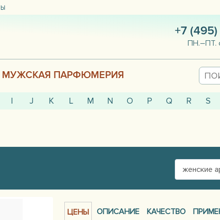
ТЫ
+7 (495)
ПН.–ПТ. 
МУЖСКАЯ ПАРФЮМЕРИЯ
I
J
K
L
M
N
O
P
Q
R
S
женские 
ОПИСАНИЕ
КАЧЕСТВО
ПРИМЕ
ЦЕНЫ