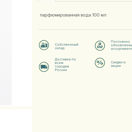
парфюмированная вода 100 мл
Постоянно
Собственный
обновляем
склад
ассортимен
Доставка по
Скидки и
всем
акции
городам
России