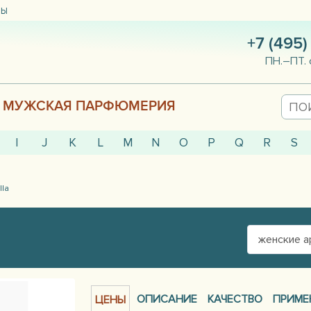
ТЫ
+7 (495)
ПН.–ПТ. 
МУЖСКАЯ ПАРФЮМЕРИЯ
I
J
K
L
M
N
O
P
Q
R
S
lla
женские 
ОПИСАНИЕ
КАЧЕСТВО
ПРИМЕ
ЦЕНЫ