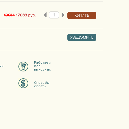
19814
17833
руб.
КУПИТЬ
УВЕДОМИТЬ
Работаем
ый
без
т
выходных
Способы
оплаты