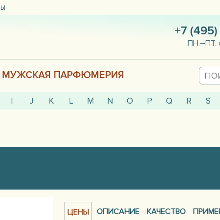
ТЫ
+7 (495)
ПН.–ПТ. 
МУЖСКАЯ ПАРФЮМЕРИЯ
I
J
K
L
M
N
O
P
Q
R
S
ОПИСАНИЕ
КАЧЕСТВО
ПРИМЕ
ЦЕНЫ