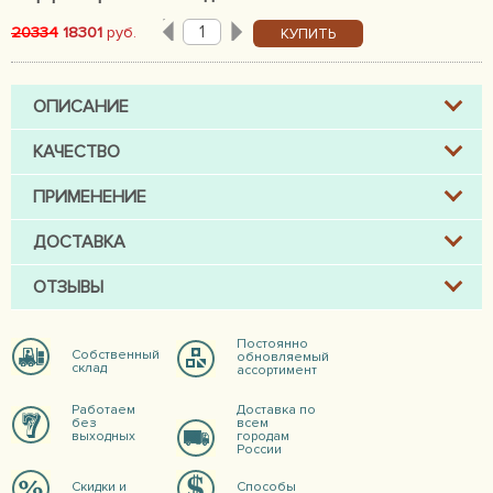
20334
18301
руб.
КУПИТЬ
ОПИСАНИЕ
КАЧЕСТВО
ПРИМЕНЕНИЕ
ДОСТАВКА
ОТЗЫВЫ
Постоянно
Собственный
обновляемый
склад
ассортимент
Работаем
Доставка по
без
всем
выходных
городам
России
Скидки и
Способы