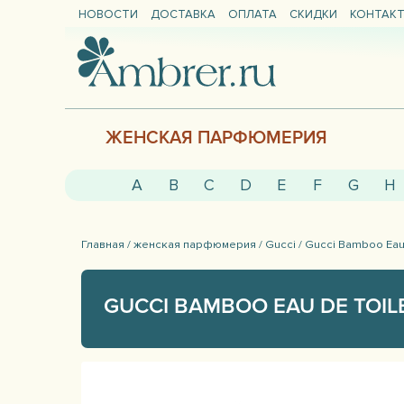
НОВОСТИ
ДОСТАВКА
ОПЛАТА
СКИДКИ
КОНТАК
ЖЕНСКАЯ ПАРФЮМЕРИЯ
A
B
C
D
E
F
G
H
Главная /
женская парфюмерия /
Gucci /
Gucci Bamboo Eau 
GUCCI BAMBOO EAU DE TOIL