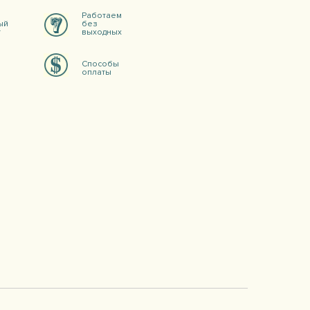
Работаем
ый
без
т
выходных
Способы
оплаты