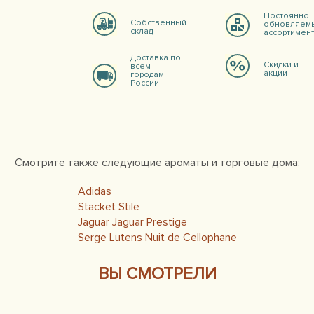
Постоянно
Собственный
обновляем
склад
ассортимен
Доставка по
Скидки и
всем
акции
городам
России
Смотрите также следующие ароматы и торговые дома:
Adidas
Stacket Stile
Jaguar Jaguar Prestige
Serge Lutens Nuit de Cellophane
ВЫ СМОТРЕЛИ