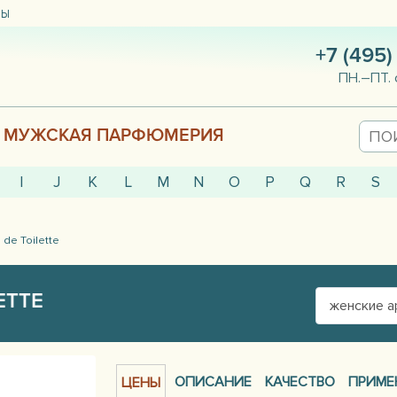
ТЫ
+7 (495)
ПН.–ПТ. 
МУЖСКАЯ ПАРФЮМЕРИЯ
I
J
K
L
M
N
O
P
Q
R
S
de Toilette
ETTE
женские 
ОПИСАНИЕ
КАЧЕСТВО
ПРИМЕ
ЦЕНЫ