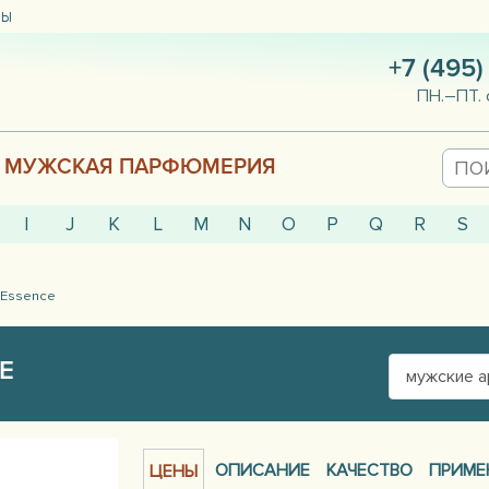
ТЫ
+7 (495)
ПН.–ПТ. 
МУЖСКАЯ ПАРФЮМЕРИЯ
I
J
K
L
M
N
O
P
Q
R
S
 Essence
E
мужские 
ОПИСАНИЕ
КАЧЕСТВО
ПРИМЕ
ЦЕНЫ