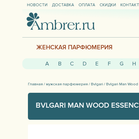
НОВОСТИ
ДОСТАВКА
ОПЛАТА
СКИДКИ
КОНТАК
ЖЕНСКАЯ ПАРФЮМЕРИЯ
A
B
C
D
E
F
G
H
Главная /
мужская парфюмерия /
Bvlgari /
Bvlgari Man Wood
BVLGARI MAN WOOD ESSENC