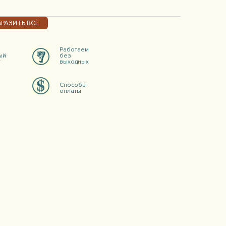
РАЗИТЬ ВСЁ
Работаем
ый
без
т
выходных
Способы
оплаты