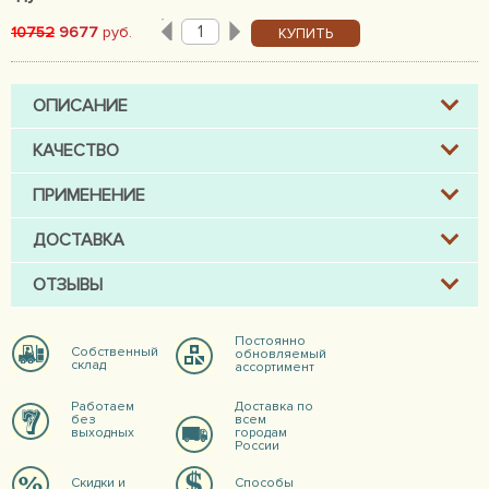
10752
9677
руб.
КУПИТЬ
ОПИСАНИЕ
КАЧЕСТВО
ПРИМЕНЕНИЕ
ДОСТАВКА
ОТЗЫВЫ
Постоянно
Собственный
обновляемый
склад
ассортимент
Работаем
Доставка по
без
всем
выходных
городам
России
Скидки и
Способы