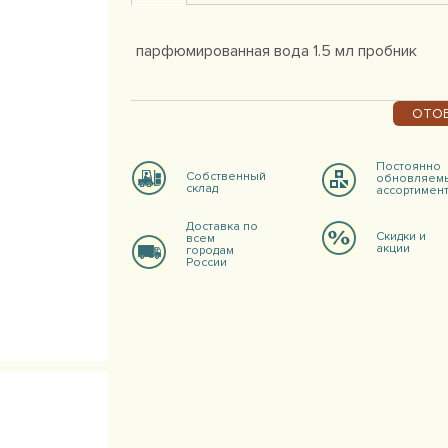
парфюмированная вода 1.5 мл пробник
ОТОБ
Постоянно
Собственный
обновляем
склад
ассортимен
Доставка по
Скидки и
всем
акции
городам
России