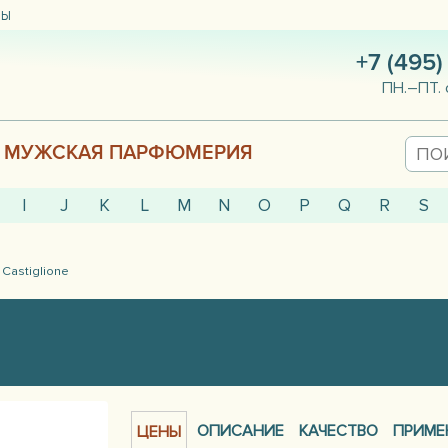
ТЫ
+7 (495)
ПН.–ПТ. 
МУЖСКАЯ ПАРФЮМЕРИЯ
I
J
K
L
M
N
O
P
Q
R
S
 Castiglione
ОПИСАНИЕ
КАЧЕСТВО
ПРИМЕ
ЦЕНЫ