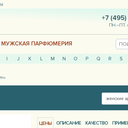
ТЫ
+7 (495)
ПН.–ПТ. 
МУЖСКАЯ ПАРФЮМЕРИЯ
I
J
K
L
M
N
O
P
Q
R
S
You
женские 
ОПИСАНИЕ
КАЧЕСТВО
ПРИМЕ
ЦЕНЫ